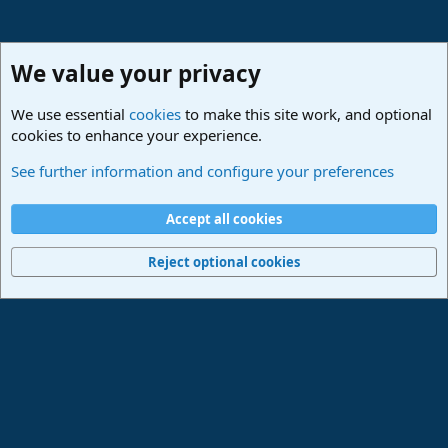
We value your privacy
We use essential
cookies
to make this site work, and optional
cookies to enhance your experience.
Hilfestellung
See further information and configure your preferences
Cookies
Deutsch
Accept all cookies
Contact us
Terms and rules
Privacy policy
Help
Imprint
Home
R
S
Reject optional cookies
S
®
Community platform by XenForo
© 2010-2024 XenForo Ltd.