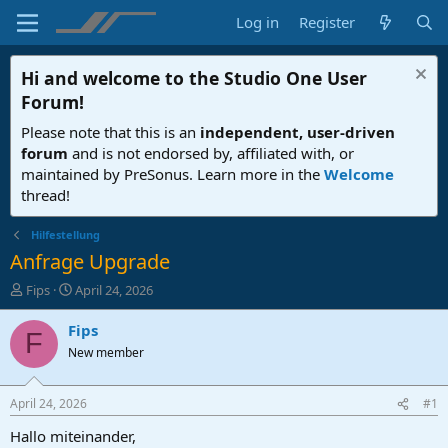
Log in
Register
Hi and welcome to the
Studio One User
Forum
!
Please note that this is an
independent, user-driven
forum
and is not endorsed by, affiliated with, or
maintained by PreSonus. Learn more in the
Welcome
thread!
Hilfestellung
Anfrage Upgrade
T
S
Fips
April 24, 2026
h
t
r
a
Fips
F
e
r
New member
a
t
d
d
s
a
April 24, 2026
#1
t
t
a
e
Hallo miteinander,