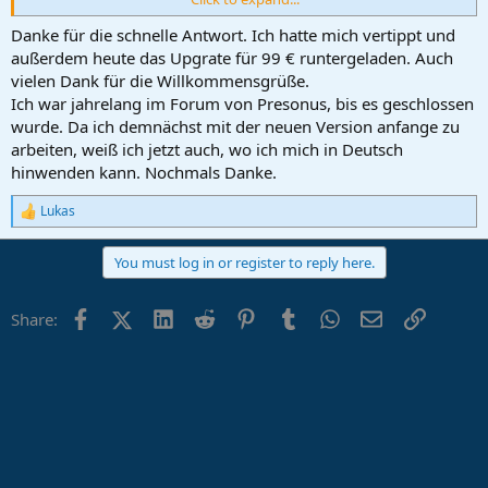
Was du vermutlich meinst, ist das Upgrade auf die Perpetual-Lizenz
von Studio Pro 8. Dieses Upgrade ist tatsächlich für 99 € erhältlich.
Danke für die schnelle Antwort. Ich hatte mich vertippt und
Und es ist gültig für alle früheren Versionen von Studio One, also
außerdem heute das Upgrate für 99 € runtergeladen. Auch
auch deine Version 6.
vielen Dank für die Willkommensgrüße.
Ich war jahrelang im Forum von Presonus, bis es geschlossen
wurde. Da ich demnächst mit der neuen Version anfange zu
arbeiten, weiß ich jetzt auch, wo ich mich in Deutsch
hinwenden kann. Nochmals Danke.
Lukas
R
e
a
You must log in or register to reply here.
c
t
i
Facebook
X (Twitter)
LinkedIn
Reddit
Pinterest
Tumblr
WhatsApp
Email
Link
Share:
o
n
s
: