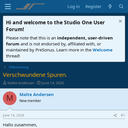
Log in
Register
Hi and welcome to the
Studio One User
Forum
!
Please note that this is an
independent, user-driven
forum
and is not endorsed by, affiliated with, or
maintained by PreSonus. Learn more in the
Welcome
thread!
Hilfestellung
Verschwundene Spuren.
T
S
Malte Andersen
June 14, 2026
h
t
r
a
Malte Andersen
M
e
r
New member
a
t
d
d
s
a
June 14, 2026
#1
t
t
a
e
Hallo zusammen,