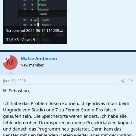
Screenshot 2026-06-14 111239.png
31,6 KB · Views: 9
Malte Andersen
OP
M
New member
June 15, 2026
#4
Hi Sebastian,
Ich habe das Problem lösen können….Irgendwas muss beim
Upgrade von Studio one 7 zu Fender Studio Pro falsch
gelaufen sein. Die Speicherorte waren anders. Ich habe alle
fehlenden rohen Drumspuren in meine Projektdateien kopiert
und danach das Programm neu gestartet. Dann kam das
Fenster mit den fehlenden Datein wieder, aber mit der Option