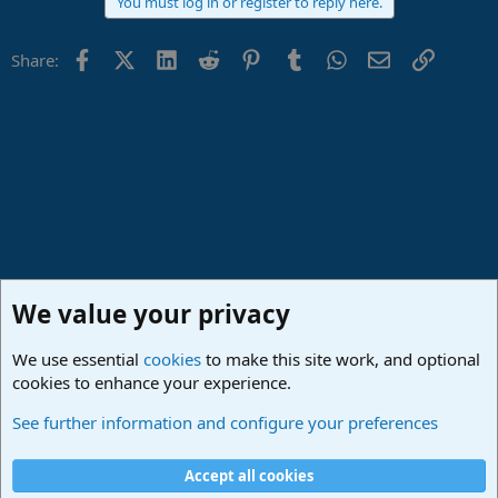
You must log in or register to reply here.
Facebook
X (Twitter)
LinkedIn
Reddit
Pinterest
Tumblr
WhatsApp
Email
Link
Share:
We value your privacy
We use essential
cookies
to make this site work, and optional
cookies to enhance your experience.
Hilfestellung
See further information and configure your preferences
Cookies
Deutsch
Accept all cookies
Contact us
Terms and rules
Privacy policy
Help
Imprint