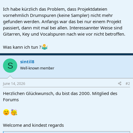
r
t
Ich habe kürzlich das Problem, dass Projektdateien
e
vornehmlich Drumspuren (keine Sampler) nicht mehr
r
gefunden werden. Anfangs war das bei nur einem Projekt
passiert, dann mit mal bei allen. Interessannter Weise sind
Gitarren, Key und Vocalspuren nach wie vor nicht betroffen.
Was kann ich tun ?
sintil8
S
Well-known member
June 14, 2026
#2
Herzlichen Glückwunsch, du bist das 2000. Mitglied des
Forums
Welcome and kindest regards