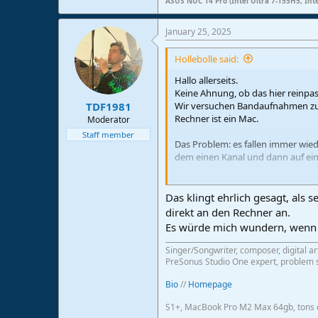
ASUS NUC 14 Pro (Intel Ultra 7-155H5, Int
January 25, 2025
Hollebolle said:
Hallo allerseits.
Keine Ahnung, ob das hier reinpass
Wir versuchen Bandaufnahmen zu ma
TDF1981
Rechner ist ein Mac.
Moderator
Staff member
Das Problem: es fallen immer wied
dem einen Kanal und dann auf ein
Wenn wir dann ein neues Preset lad
Das klingt ehrlich gesagt, als 
Ist das ein Softwarefehler??? Wi
direkt an den Rechner an.
Es würde mich wundern, wenn 
Über Hilfe waren wir wirklich seee
Singer/Songwriter, composer, digital ar
PreSonus Studio One expert, problem s
Bio
//
Homepage
S1+, MacBook Pro M2 Max 64gb, tons o