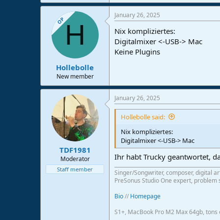
January 26, 2025
OP
H
Nix kompliziertes:
Digitalmixer <-USB-> Mac
Keine Plugins
Hollebolle
New member
January 26, 2025
Hollebolle said:
Nix kompliziertes:
Digitalmixer <-USB-> Mac
TDF1981
Ihr habt Trucky geantwortet, da
Moderator
Staff member
Singer/Songwriter, composer, digital ar
PreSonus Studio One expert, problem s
Bio
//
Homepage
S1+, MacBook Pro M2 Max 64gb, tons o