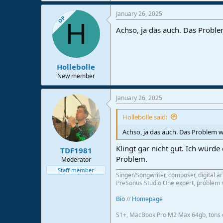
January 26, 2025
OP
H
Achso, ja das auch. Das Probl
Hollebolle
New member
January 26, 2025
Hollebolle said:
Achso, ja das auch. Das Problem 
Klingt gar nicht gut. Ich würde
TDF1981
Problem.
Moderator
Staff member
Singer/Songwriter, composer, digital ar
PreSonus Studio One expert, problem s
Bio
//
Homepage
S1+, MacBook Pro M2 Max 64gb, tons o