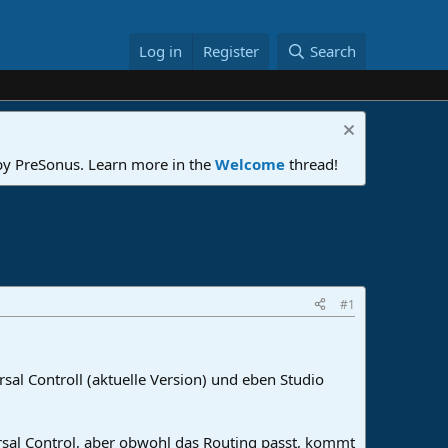
Log in
Register
Search
 by PreSonus. Learn more in the
Welcome
thread!
#1
l Controll (aktuelle Version) und eben Studio
rsal Control, aber obwohl das Routing passt, kommt