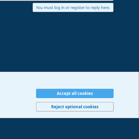
You must log in or register to reply here.
Accept all cookies
erms and rules
Privacy policy
Help
Imprint
Home
R
S
Reject optional cookies
S