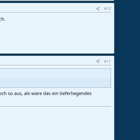
#10
ch.
#11
ch so aus, als wäre das ein tieferliegendes