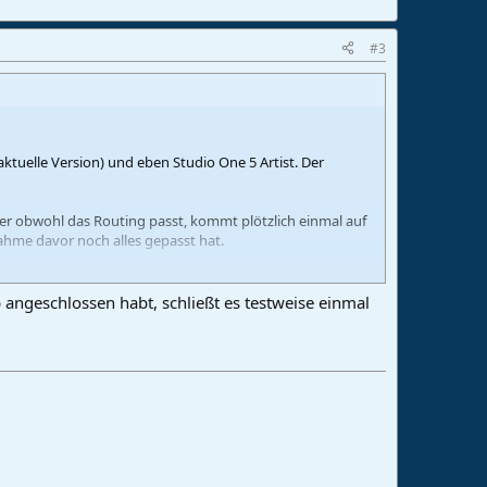
#3
tuelle Version) und eben Studio One 5 Artist. Der
ber obwohl das Routing passt, kommt plötzlich einmal auf
ahme davor noch alles gepasst hat.
ück wieder, bis der nächste Kanal ausfällt.
ub angeschlossen habt, schließt es testweise einmal
zu wechseln…