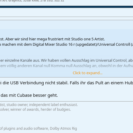
el Arc Graphics, 32GB RAM, 2TB SSD, SIII 32
t. Aber wir sind hier mega frustriert mit Studio one 5 Artist.
chen mit dem Digital Mixer Studio 16 r (upgedatet)/Universal Controll (ak
er einzelne Kanäle aus. Wir haben vollen Ausschlag im Universal Control, a
em völlig anderen Kanal null Komma null Ausschlag an, obwohl in der Aufn
Click to expand...
en bzw. alle Ein- und Ausgänge wieder neu zu ordnen, funktioniert es mit Gl
sei die USB Verbindung nicht stabil. Falls ihr das Pult an einem H
r sind am Ende unserer Geduld und überlegen schon auf Cubase oder Logic 
das mit Cubase besser geht.
ehr froh!
tist, studio owner, independent label enthusiast.
olver, winner of awards, herder of budgies.
f plugins and audio software, Dolby Atmos Rig