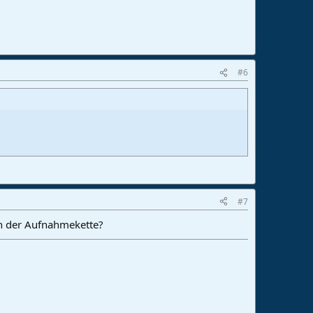
#6
#7
n der Aufnahmekette?