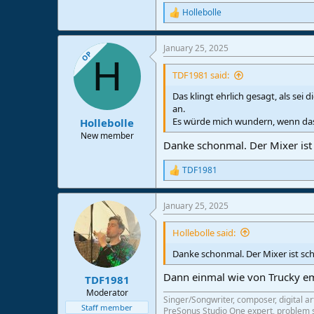
Hollebolle
R
e
a
January 25, 2025
c
OP
H
t
i
TDF1981 said:
o
n
Das klingt ehrlich gesagt, als sei
s
an.
:
Es würde mich wundern, wenn das
Hollebolle
New member
Danke schonmal. Der Mixer ist
TDF1981
R
e
a
January 25, 2025
c
t
i
Hollebolle said:
o
n
Danke schonmal. Der Mixer ist sc
s
:
Dann einmal wie von Trucky em
TDF1981
Moderator
Singer/Songwriter, composer, digital ar
Staff member
PreSonus Studio One expert, problem s