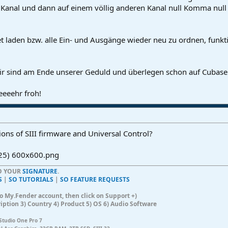
n Kanal und dann auf einem völlig anderen Kanal null Komma nul
 laden bzw. alle Ein- und Ausgänge wieder neu zu ordnen, funktio
 Wir sind am Ende unserer Geduld und überlegen schon auf Cubas
eeeehr froh!
ions of SIII firmware and Universal Control?
TO YOUR
SIGNATURE
.
S
|
SO TUTORIALS
|
SO FEATURE REQUESTS
n to My.Fender account, then click on Support +)
ription 3) Country 4) Product 5) OS 6) Audio Software
Studio One Pro 7