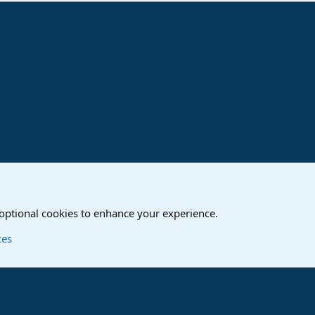
ink
tellung
 optional cookies to enhance your experience.
Contact us
T
ces
®
Community platform by XenForo
© 2010-2024 XenForo Ltd.