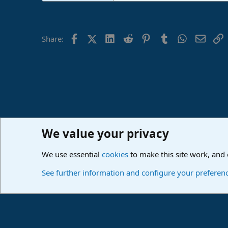
Facebook
X (Twitter)
LinkedIn
Reddit
Pinterest
Tumblr
WhatsApp
Email
L
Share:
We value your privacy
Home
Forums
PreSonus Studio One - Deutsch
Hilfes
We use essential
cookies
to make this site work, and
Cookies
Deutsch
See further information and configure your preferen