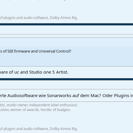
f plugins and audio software, Dolby Atmos Rig
s of SIII firmware and Universal Control?
are of uc and Studio one 5 Artist.
erte Audiosoftware wie Sonarworks auf dem Mac? Oder Plugins i
tist, studio owner, independent label enthusiast.
olver, winner of awards, herder of budgies.
f plugins and audio software, Dolby Atmos Rig