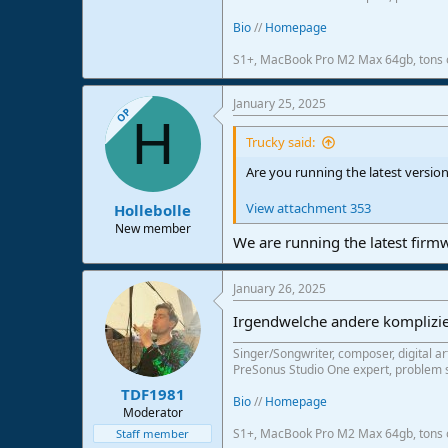
Bio
//
Homepage
S1+, MacBook Pro M2 Max 64gb, tons o
January 25, 2025
OP
H
Trucky said:
Are you running the latest version
View attachment 353
Hollebolle
New member
We are running the latest firmw
January 26, 2025
Irgendwelche andere komplizi
Singer/Songwriter, composer, digital ar
PreSonus Studio One expert, problem s
TDF1981
Bio
//
Homepage
Moderator
S1+, MacBook Pro M2 Max 64gb, tons o
Staff member