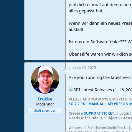
plötzlich einmal auf dem eine
e
r
alles gepasst hat.
Wenn wir dann ein neues Preset
ausfällt.
Ist das ein Softwarefehler???
Über Hilfe waren wir wirklich s
January 24, 2025
Are you running the latest vers
Trucky
PLEASE ADD YOUR SYSTEM SPECS 
SO 7.2 PDF MANUAL
|
MY.PRESONU
Moderator
Staff member
Create a
SUPPORT TICKET
... ( Logi
Needs to include: 1) Subject 2) Desc
Windows 11 Pro | Fender Studio Pro 8.1 | 