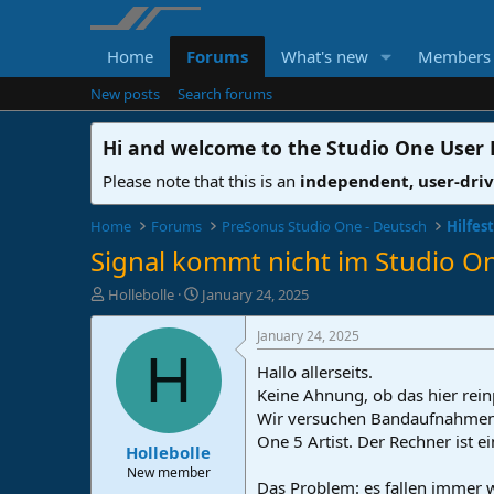
Home
Forums
What's new
Members
New posts
Search forums
Hi and welcome to the
Studio One User
Please note that this is an
independent, user-dri
Home
Forums
PreSonus Studio One - Deutsch
Hilfes
Signal kommt nicht im Studio O
T
S
Hollebolle
January 24, 2025
h
t
r
a
January 24, 2025
e
r
H
Hallo allerseits.
a
t
d
d
Keine Ahnung, ob das hier reinp
s
a
Wir versuchen Bandaufnahmen z
t
t
One 5 Artist. Der Rechner ist e
Hollebolle
a
e
r
New member
Das Problem: es fallen immer 
t