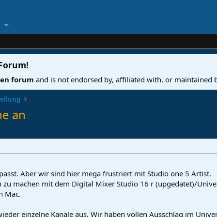
 Forum
!
ven forum
and is not endorsed by, affiliated with, or maintained
tellung
ne an
asst. Aber wir sind hier mega frustriert mit Studio one 5 Artist.
u machen mit dem Digital Mixer Studio 16 r (upgedatet)/Universa
in Mac.
wieder einzelne Kanäle aus. Wir haben vollen Ausschlag im Unive