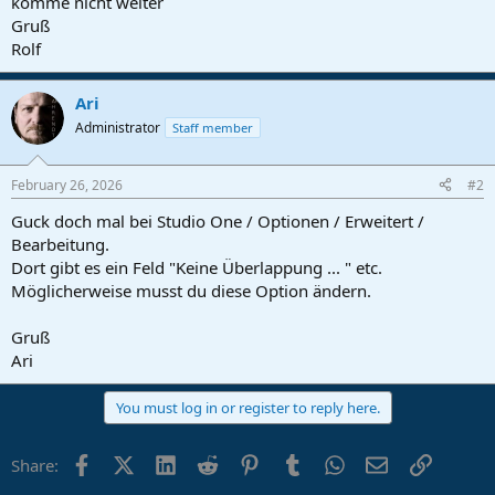
komme nicht weiter
Gruß
Rolf
Ari
Administrator
Staff member
February 26, 2026
#2
Guck doch mal bei Studio One / Optionen / Erweitert /
Bearbeitung.
Dort gibt es ein Feld "Keine Überlappung ... " etc.
Möglicherweise musst du diese Option ändern.
Gruß
Ari
You must log in or register to reply here.
Facebook
X (Twitter)
LinkedIn
Reddit
Pinterest
Tumblr
WhatsApp
Email
Link
Share: