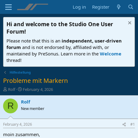
Log in
Register
Hi and welcome to the
Studio One User
Forum
!
Please note that this is an
independent, user-driven
forum
and is not endorsed by, affiliated with, or
maintained by PreSonus. Learn more in the
Welcome
thread!
Hilfestellung
Probleme mit Markern
T
S
Rolf
February 4, 2026
h
t
r
a
Rolf
R
e
r
New member
a
t
d
d
s
a
February 4, 2026
#1
t
t
a
e
moin zusammen,