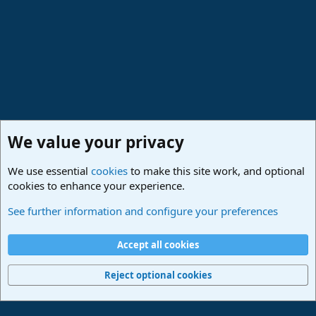
We value your privacy
We use essential
cookies
to make this site work, and optional
cookies to enhance your experience.
Hilfestellung
See further information and configure your preferences
Cookies
Deutsch
Accept all cookies
Contact us
Terms and rules
Privacy policy
Help
Imprint
Home
R
S
Reject optional cookies
S
®
Community platform by XenForo
© 2010-2024 XenForo Ltd.