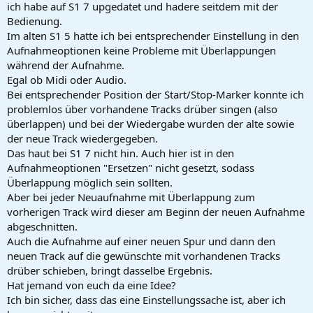
r
ich habe auf S1 7 upgedatet und hadere seitdem mit der
t
Bedienung.
e
Im alten S1 5 hatte ich bei entsprechender Einstellung in den
r
Aufnahmeoptionen keine Probleme mit Überlappungen
während der Aufnahme.
Egal ob Midi oder Audio.
Bei entsprechender Position der Start/Stop-Marker konnte ich
problemlos über vorhandene Tracks drüber singen (also
überlappen) und bei der Wiedergabe wurden der alte sowie
der neue Track wiedergegeben.
Das haut bei S1 7 nicht hin. Auch hier ist in den
Aufnahmeoptionen "Ersetzen" nicht gesetzt, sodass
Überlappung möglich sein sollten.
Aber bei jeder Neuaufnahme mit Überlappung zum
vorherigen Track wird dieser am Beginn der neuen Aufnahme
abgeschnitten.
Auch die Aufnahme auf einer neuen Spur und dann den
neuen Track auf die gewünschte mit vorhandenen Tracks
drüber schieben, bringt dasselbe Ergebnis.
Hat jemand von euch da eine Idee?
Ich bin sicher, dass das eine Einstellungssache ist, aber ich