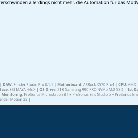
erschwinden allerdings nicht mehr, die Automation für das Mod
|
DAW
: Fender Studio Pro 8.1.1
|
Motherboard:
ASRock X570 Pro4
| CPU:
AMD R
rface:
ESI MAYA 44eX
| OS Drive:
2TB Samsung 990 PRO NVMe M.2 SSD
| 1st D
| Monitoring:
PreSonus Microstation BT + PreSonus Eris Studio 5 + PreSonus E
ender Motion 32
|
ink