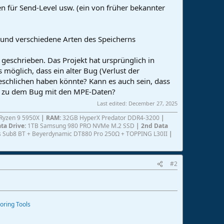
n für Send-Level usw. (ein von früher bekannter
 und verschiedene Arten des Speicherns
geschrieben. Das Projekt hat ursprünglich in
möglich, dass ein alter Bug (Verlust der
eschlichen haben könnte? Kann es auch sein, dass
rt zu dem Bug mit den MPE-Daten?
Last edited:
December 27, 2025
yzen 9 5950X
|
RAM:
32GB HyperX Predator DDR4-3200
|
ata Drive:
1TB Samsung 980 PRO NVMe M.2 SSD
| 2nd Data
ris Sub8 BT + Beyerdynamic DT880 Pro 250Ω + TOPPING L30II
|
#2
oring Tools