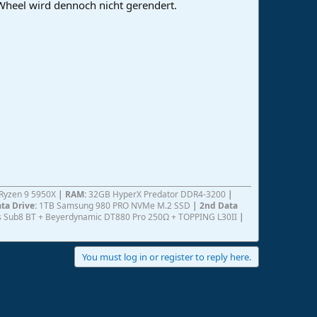
Wheel wird dennoch nicht gerendert.
yzen 9 5950X
|
RAM:
32GB HyperX Predator DDR4-3200
|
ata Drive:
1TB Samsung 980 PRO NVMe M.2 SSD
| 2nd Data
ris Sub8 BT + Beyerdynamic DT880 Pro 250Ω + TOPPING L30II
|
You must log in or register to reply here.