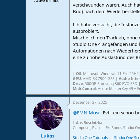
Active member
verschwunden waren. Auch hat s
e
r
Bug) nach dem Wiederherstell
Ich habe versucht, die Instan
ausprobiert.
Mische ich den Track ab, ohne 
Studio One 4 angefangen und ha
Automationen nach Wiederherst
eine zu hohe Auslastung des R
| OS:
Microsoft Windows 11 Pro 25H2
GPU:
AMD RX 7900 GRE
| Audio Inte
Drive:
500GB Samsung 860 EVO SSD
Midi Control:
Acorn MasterKey 49 + F
December 27, 2025
@FMN-Music
Evtl. ein schon 
Lukas Ruschitzka
Composer, Pianist, PreSonus Studio On
Lukas
Studio One Tutorials
||
Studio One Scr