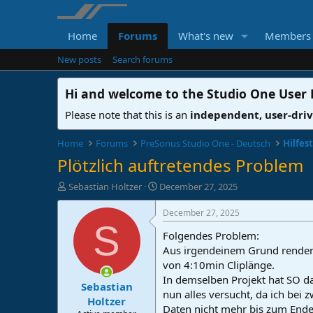
Home
Forums
What's new
Members
New posts
Search forums
Hi and welcome to the
Studio One User
Please note that this is an
independent, user-dri
Home
Forums
PreSonus Studio One - Deutsch
Hilfes
Plötzlich auftretendes Problem
T
S
Sebastian Holtzer
December 27, 2025
h
t
r
a
December 27, 2025
e
r
S
Folgendes Problem:
a
t
d
d
Aus irgendeinem Grund rendert
s
a
von 4:10min Cliplänge.
t
t
In demselben Projekt hat SO da
Sebastian
a
e
nun alles versucht, da ich bei
r
Holtzer
Daten nicht mehr bis zum Ende
t