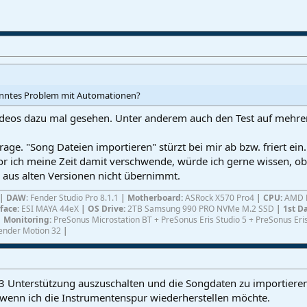
anntes Problem mit Automationen?
ideos dazu mal gesehen. Unter anderem auch den Test auf mehrer
Frage. "Song Dateien importieren" stürzt bei mir ab bzw. friert ei
or ich meine Zeit damit verschwende, würde ich gerne wissen, ob
s aus alten Versionen nicht übernimmt.
|
DAW
: Fender Studio Pro 8.1.1
|
Motherboard:
ASRock X570 Pro4
| CPU:
AMD R
rface:
ESI MAYA 44eX
| OS Drive:
2TB Samsung 990 PRO NVMe M.2 SSD
| 1st D
| Monitoring:
PreSonus Microstation BT + PreSonus Eris Studio 5 + PreSonus E
ender Motion 32
|
T3 Unterstützung auszuschalten und die Songdaten zu importieren. 
 wenn ich die Instrumentenspur wiederherstellen möchte.