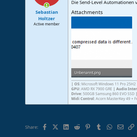
Die Send-Level Automationen v
Attachments
Sebastian
Holtzer
Active member
Unbenannt.png
3,7 KB · Views: 30
| OS:
Microsoft Windows 11 Pro 25H2
GPU:
AMD RX 7900 GRE
| Audio Inte
Drive:
500GB Samsung 860 EVO SSD
Midi Control:
Acorn MasterKey 49 + F
Facebook
X (Twitter)
LinkedIn
Reddit
Pinterest
Tumblr
WhatsApp
Email
L
Share: