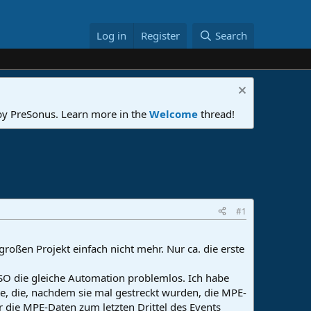
Log in
Register
Search
 by PreSonus. Learn more in the
Welcome
thread!
#1
ßen Projekt einfach nicht mehr. Nur ca. die erste
t SO die gleiche Automation problemlos. Ich habe
te, die, nachdem sie mal gestreckt wurden, die MPE-
die MPE-Daten zum letzten Drittel des Events