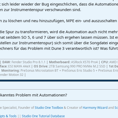
ich leider wieder der Bug eingeschlichen, dass die Automatione
en zur Instrumentenspur verschwunden sind.
zen zu löschen und neu hinzuzufügen, MPE ein- und auszuschalten
die Spur zu transformieren, wird die Automation auch nicht mehr 
t seitdem SO 5, 6 und 7 über sich ergehen lassen müssen. Ist es 
ellen zur Instrumentenspur) sich somit über die Songdatei eing
echners für das Problem mit Dune 3 verantwortlich ist? Was füh
|
DAW
: Fender Studio Pro 8.1.1
|
Motherboard:
ASRock X570 Pro4
| CPU:
AMD R
rface:
ESI MAYA 44eX
| OS Drive:
2TB Samsung 990 PRO NVMe M.2 SSD
| 1st D
| Monitoring:
PreSonus Microstation BT + PreSonus Eris Studio 5 + PreSonus E
ender Motion 32
|
bekanntes Problem mit Automationen?
e Specialist, Founder of
Studio One Toolbox
& Creator of
Harmony Wizard
and
Sc
ipts & Tools
||
Studio One Tutorial Database