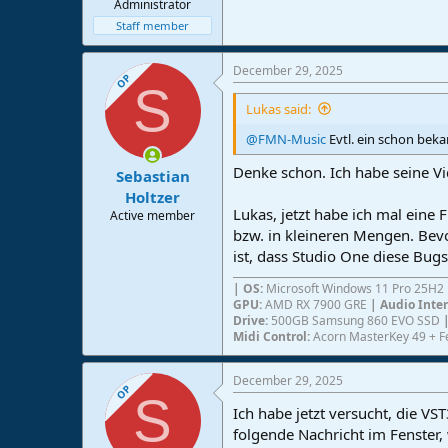
Administrator
Staff member
December 29, 2025
OP
S
Lukas said:
@FMN-Music
Evtl. ein schon bek
Denke schon. Ich habe seine V
Sebastian
Holtzer
Lukas, jetzt habe ich mal eine 
Active member
bzw. in kleineren Mengen. Bev
ist, dass Studio One diese Bug
| OS:
Microsoft Windows 11 Pro 25H2
GPU:
AMD RX 7900 GRE
| Audio Inte
Drive:
500GB Samsung 860 EVO SSD
Midi Control:
Acorn MasterKey 49 + F
December 29, 2025
OP
S
Ich habe jetzt versucht, die VS
folgende Nachricht im Fenster,