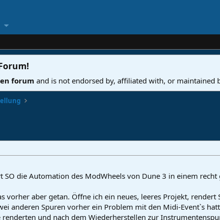
 Forum
!
ven forum
and is not endorsed by, affiliated with, or maintained
tellung
 SO die Automation des ModWheels von Dune 3 in einem recht gro
s vorher aber getan. Öffne ich ein neues, leeres Projekt, render
 zwei anderen Spuren vorher ein Problem mit den Midi-Event`s hat
 renderten und nach dem Wiederherstellen zur Instrumentenspur 