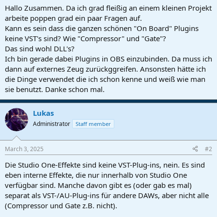
a
e
Hallo Zusammen. Da ich grad fleißig an einem kleinen Projekt
r
arbeite poppen grad ein paar Fragen auf.
t
Kann es sein dass die ganzen schönen "On Board" Plugins
e
keine VST's sind? Wie "Compressor" und "Gate"?
r
Das sind wohl DLL's?
Ich bin gerade dabei Plugins in OBS einzubinden. Da muss ich
dann auf externes Zeug zurückggreifen. Ansonsten hätte ich
die Dinge verwendet die ich schon kenne und weiß wie man
sie benutzt. Danke schon mal.
Lukas
Administrator
Staff member
March 3, 2025
#2
Die Studio One-Effekte sind keine VST-Plug-ins, nein. Es sind
eben interne Effekte, die nur innerhalb von Studio One
verfügbar sind. Manche davon gibt es (oder gab es mal)
separat als VST-/AU-Plug-ins für andere DAWs, aber nicht alle
(Compressor und Gate z.B. nicht).