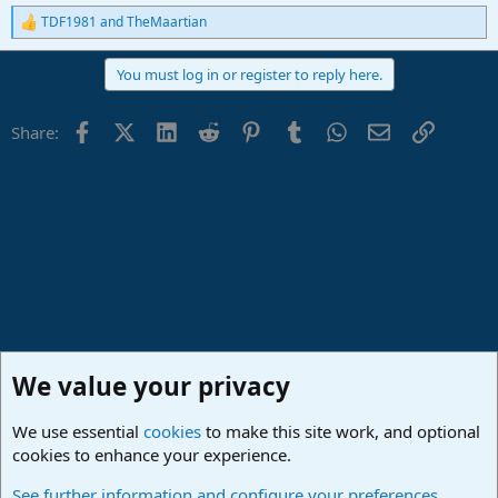
TDF1981
and
TheMaartian
R
e
a
You must log in or register to reply here.
c
t
i
Facebook
X (Twitter)
LinkedIn
Reddit
Pinterest
Tumblr
WhatsApp
Email
Link
Share:
o
n
s
:
We value your privacy
We use essential
cookies
to make this site work, and optional
cookies to enhance your experience.
Hilfestellung
See further information and configure your preferences