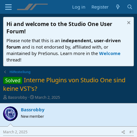
Log in
Register
Hi and welcome to the
Studio One User
Forum
!
Please note that this is an
independent, user-driven
forum
and is not endorsed by, affiliated with, or
maintained by PreSonus. Learn more in the
Welcome
thread!
Hilfestellung
Interne Plugins von Studio One sind
Solved
keine VST's?
T
S
Bassrobby
March 2, 2025
h
t
r
a
Bassrobby
e
r
New member
a
t
d
d
s
a
March 2, 2025
#1
t
t