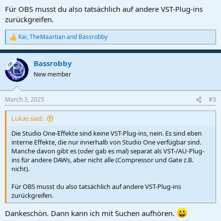
Für OBS musst du also tatsächlich auf andere VST-Plug-ins
zurückgreifen.
Kai
,
TheMaartian
and
Bassrobby
R
e
a
Bassrobby
c
OP
t
New member
i
o
n
March 3, 2025
#3
s
:
Lukas said:
Die Studio One-Effekte sind keine VST-Plug-ins, nein. Es sind eben
interne Effekte, die nur innerhalb von Studio One verfügbar sind.
Manche davon gibt es (oder gab es mal) separat als VST-/AU-Plug-
ins für andere DAWs, aber nicht alle (Compressor und Gate z.B.
nicht).
Für OBS musst du also tatsächlich auf andere VST-Plug-ins
zurückgreifen.
Dankeschön. Dann kann ich mit Suchen aufhören.