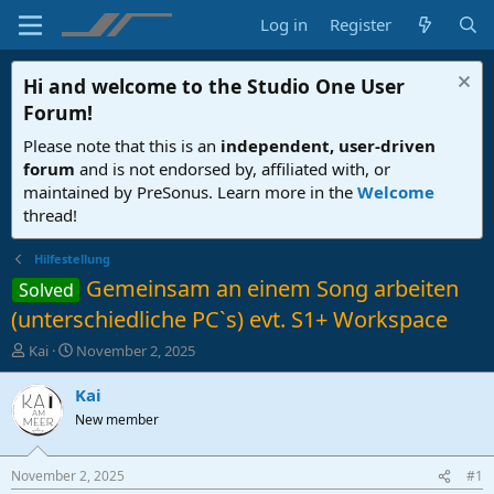
Log in
Register
Hi and welcome to the
Studio One User
Forum
!
Please note that this is an
independent, user-driven
forum
and is not endorsed by, affiliated with, or
maintained by PreSonus. Learn more in the
Welcome
thread!
Hilfestellung
Gemeinsam an einem Song arbeiten
Solved
(unterschiedliche PC`s) evt. S1+ Workspace
T
S
Kai
November 2, 2025
h
t
r
a
Kai
e
r
New member
a
t
d
d
s
a
November 2, 2025
#1
t
t