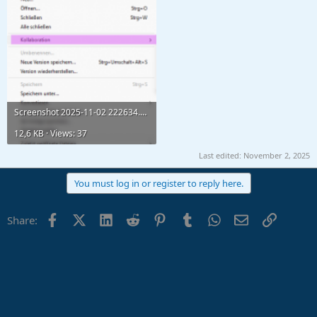
Screenshot 2025-11-02 222634.png
12,6 KB · Views: 37
Last edited:
November 2, 2025
You must log in or register to reply here.
Facebook
X (Twitter)
LinkedIn
Reddit
Pinterest
Tumblr
WhatsApp
Email
Link
Share: