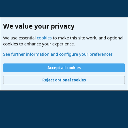
We value your privacy
We use essential
cookies
to make this site work, and optional
cookies to enhance your experience.
Hilfestellung
See further information and configure your preferences
Cookies
Deutsch
Accept all cookies
Contact us
Terms and rules
Privacy policy
Help
Imprint
Home
R
S
Reject optional cookies
S
®
Community platform by XenForo
© 2010-2024 XenForo Ltd.