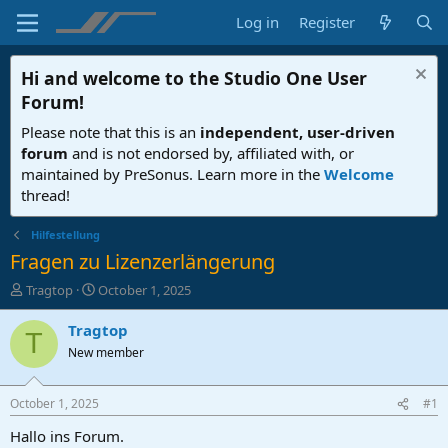
Log in
Register
Hi and welcome to the
Studio One User
Forum
!
Please note that this is an
independent, user-driven
forum
and is not endorsed by, affiliated with, or
maintained by PreSonus. Learn more in the
Welcome
thread!
Hilfestellung
Fragen zu Lizenzerlängerung
T
S
Tragtop
October 1, 2025
h
t
r
a
Tragtop
T
e
r
New member
a
t
d
d
s
a
October 1, 2025
#1
t
t
a
e
Hallo ins Forum.