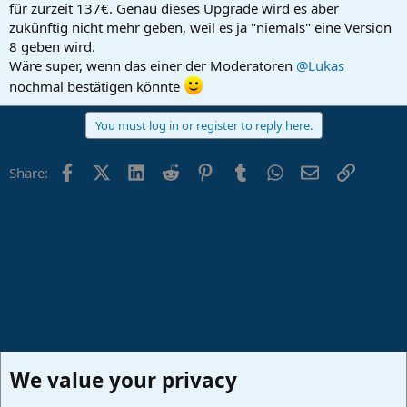
für zurzeit 137€. Genau dieses Upgrade wird es aber
zukünftig nicht mehr geben, weil es ja "niemals" eine Version
8 geben wird.
Wäre super, wenn das einer der Moderatoren
@Lukas
nochmal bestätigen könnte
You must log in or register to reply here.
Facebook
X (Twitter)
LinkedIn
Reddit
Pinterest
Tumblr
WhatsApp
Email
Link
Share:
We value your privacy