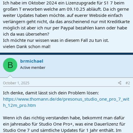
r
Ich habe im Oktober 2024 ein Lizenzupgrade für S1 7 beim
t
großen T erworben welche am 09.10.25 abläuft. Da ich gerne
e
weiter Updates haben möchte. auf euerer Webside einfach
r
verlängern geht nicht, da das anscheinend nur mit Kreditkarte
möglich ist aber ich nur per Paypal bezahlen kann oder habe
ich da was übersehen?
Ich möchte nur wissen was in diesem Fall zu tun ist.
vielen Dank schon mal!
brmichael
B
Active member
October 1, 2025
#2
Ich denke, damit lässt sich dein Problem lösen:
https://www.thomann.de/de/presonus_studio_one_pro_7_wit
h_12m_pro.htm
Wenn ich das richtig verstanden habe, bekommt man dafür
ein Jahresabo für Studio One Pro+, was eine Dauerlizenz für
Studio One 7 und sämtliche Updates für 1 Jahr enthält. Im