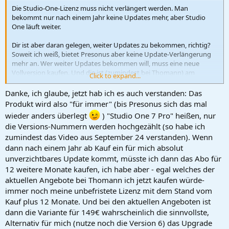
Die Studio-One-Lizenz muss nicht verlängert werden. Man
bekommt nur nach einem Jahr keine Updates mehr, aber Studio
One läuft weiter.
Dir ist aber daran gelegen, weiter Updates zu bekommen, richtig?
Soweit ich weiß, bietet Presonus aber keine Update-Verlängerung
mehr an. Wer weiter Updates bekommen will, muss eine neue
Vollversion kaufen. Und die ist (zumindest bei Thomann) am
Click to expand...
billigsten, wenn man sie zusammen mit einem Pro+ Abo kauft. Das
Paket aus Studio One Pro 7 und Pro+ Abo kostet nämlich nur 149
Danke, ich glaube, jetzt hab ich es auch verstanden: Das
Euro, während die Vollversion ohne Abo 175 Euro kostet. Ich habe
Produkt wird also "für immer" (bis Presonus sich das mal
aber keine Ahnung, warum das so ist.
wieder anders überlegt
) "Studio One 7 Pro" heißen, nur
die Versions-Nummern werden hochgezählt (so habe ich
zumindest das Video aus September 24 verstanden). Wenn
dann nach einem Jahr ab Kauf ein für mich absolut
unverzichtbares Update kommt, müsste ich dann das Abo für
12 weitere Monate kaufen, ich habe aber - egal welches der
aktuellen Angebote bei Thomann ich jetzt kaufen würde-
immer noch meine unbefristete Lizenz mit dem Stand vom
Kauf plus 12 Monate. Und bei den aktuellen Angeboten ist
dann die Variante für 149€ wahrscheinlich die sinnvollste,
Alternativ für mich (nutze noch die Version 6) das Upgrade