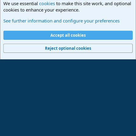
We use essential
cookies
to make this site work, and optional
cookies to enhance your experience.
Hilfestellung
See further information and configure your preferences
Cookies
Deutsch
Accept all cookies
Contact us
Terms and rules
Privacy policy
Help
Imprint
Home
R
S
Reject optional cookies
S
®
Community platform by XenForo
© 2010-2024 XenForo Ltd.