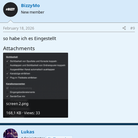
BizzyMo
New member
February 18, 2026
#9
so habe ich es Eingestellt
Attachments
screen 2.png
168,1 KB · Views: 33
Lukas