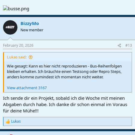
BizzyMo
New member
February 20, 2026
#13
Lukas said:
Wie gesagt: Kann es hier nicht reproduzieren - Bus-Reihenfolgen
bleiben erhalten. Ich bräuchte einen Testsong oder Repro Steps,
anders komme zumindest ich momentan nicht weiter.
View attachment 3167
Ich sende dir ein Projekt, sobald ich die Woche mit meinen
Abgaben durch habe. Ich danke dir schon einmal im Voraus
für deine Mühe!!!
Lukas
R
e
a