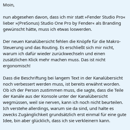
a
e
Moin,
r
t
nun abgesehen davon, dass ich mir statt »Fender Studio Pro«
e
lieber »(PreSonus) Studio One Pro by Fender« als Branding
r
gewünscht hätte, muss ich etwas loswerden.
Der neuen Kanalübersicht fehlen die Knöpfe für die Makro-
Steuerung und das Routing. Es erschließt sich mir nicht,
warum ich dafür wieder zurückwechseln und einen
zusätzlichen Klick mehr machen muss. Das ist nicht
ergonomisch!
Dass die Beschriftung bei langem Text in der Kanalübersicht
noch verbessert werden muss, ist bereits erwähnt worden.
Ob ich der Person zustimmen muss, die sagte, dass die Teile
der Kanäle aus der Konsole unter der Kanalübersicht
wegmüssen, weil sie nerven, kann ich noch nicht beurteilen.
Ich verstehe allerdings, warum sie da sind, und halte es
zwecks Zugänglichkeit grundsätzlich erst einmal für eine gute
Idee, bin aber glücklich, dass ich sie verkleinern kann.