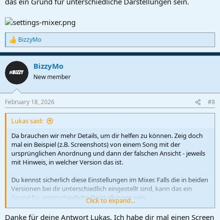
das ein Grund für unterschiedliche Darstellungen sein.
BizzyMo
R
e
a
BizzyMo
c
t
New member
i
o
n
February 18, 2026
#8
s
:
Lukas said:
Da brauchen wir mehr Details, um dir helfen zu können. Zeig doch
mal ein Beispiel (z.B. Screenshots) von einem Song mit der
ursprünglichen Anordnung und dann der falschen Ansicht - jeweils
mit Hinweis, in welcher Version das ist.
Du kennst sicherlich diese Einstellungen im Mixer. Falls die in beiden
Versionen bei dir unterschiedlich eingestellt sind, kann das ein
Grund für unterschiedliche Darstellungen sein.
Click to expand...
View attachment 3151
Danke für deine Antwort Lukas. Ich habe dir mal einen Screen