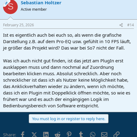
Sebastian Holtzer
c
OP
S
t
Active member
i
o
n
February 25, 2026
#14
s
:
Ist es eigentlich auch bei euch so, als wenn die grafische
Darstellung z.B. auf dem Pro-EQ usw. gefühlt in 10 FPS läuft,
je größer das Projekt wird? Das war bei So7 nicht der Fall.
Was ich auch nicht gut finden, ist das jetzt am PlugIn erst
ausklappen muss und dann nochmal auf Zuordnung
bearbeiten klicken muss. Absolut schrecklich. Aber noch
schrecklicher ist dass ich als Nutzer keine Möglichkeit habe,
das Anklickverhalten wieder zu ändern, wenn ich möchte,
dass ich ein Plugin mit Doppelklick öffnen möchte, so wie es
frühert war und es auch der eingängigen Logik im
Bedienbungsbereich von Software entspricht.
You must log in or register to reply here.
Facebook
X (Twitter)
LinkedIn
Reddit
Pinterest
Tumblr
WhatsApp
Email
Link
Share: