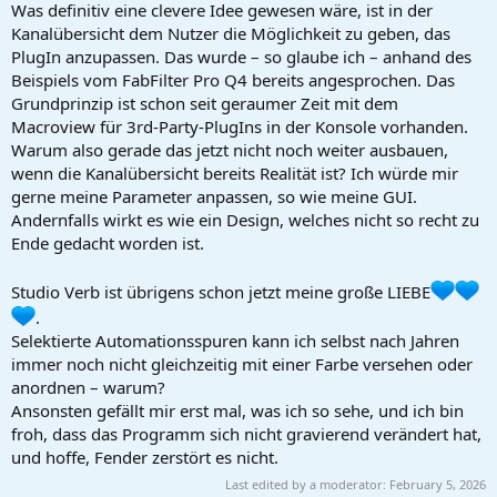
Was definitiv eine clevere Idee gewesen wäre, ist in der
Kanalübersicht dem Nutzer die Möglichkeit zu geben, das
PlugIn anzupassen. Das wurde – so glaube ich – anhand des
Beispiels vom FabFilter Pro Q4 bereits angesprochen. Das
Grundprinzip ist schon seit geraumer Zeit mit dem
Macroview für 3rd-Party-PlugIns in der Konsole vorhanden.
Warum also gerade das jetzt nicht noch weiter ausbauen,
wenn die Kanalübersicht bereits Realität ist? Ich würde mir
gerne meine Parameter anpassen, so wie meine GUI.
Andernfalls wirkt es wie ein Design, welches nicht so recht zu
Ende gedacht worden ist.
Studio Verb ist übrigens schon jetzt meine große LIEBE
.
Selektierte Automationsspuren kann ich selbst nach Jahren
immer noch nicht gleichzeitig mit einer Farbe versehen oder
anordnen – warum?
Ansonsten gefällt mir erst mal, was ich so sehe, und ich bin
froh, dass das Programm sich nicht gravierend verändert hat,
und hoffe, Fender zerstört es nicht.
Last edited by a moderator:
February 5, 2026