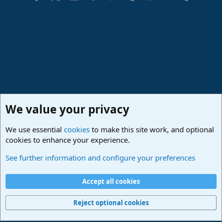
We value your privacy
We use essential
cookies
to make this site work, and optional
cookies to enhance your experience.
Hilfestellung
See further information and configure your preferences
Cookies
Deutsch
Accept all cookies
Contact us
Terms and rules
Privacy policy
Help
Imprint
Home
R
S
Reject optional cookies
S
®
Community platform by XenForo
© 2010-2024 XenForo Ltd.