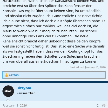
zurückscrollen, wenn ich in der Kanalansicht bleiben will, und
erreiche erst so über den Splitter das Kanalfenster der
Konsole. Das ergibt überhaupt keinen Sinn, ist umständlich
und absolut nicht zugänglich. Ganz ehrlich: Das nervt richtig.
Ich glaube nicht, dass ich doch die Knöpfe übersehen habe. Es
ärgert mich einfach nur maßlos, weil das Ziel doch ist, die
Maus so wenig wie nur möglich zu benutzen, um schnell
ohne unnötige Klicks ans Ziel zu kommen. Die neue
Kanalansicht braucht daher unbedingt diese beiden Knöpfe,
weil sie sonst nicht fertig ist. Das ist so eine Sache wie damals,
als wir festgestellt haben, dass wir den Routingknopf für das
Sidechaining neben dem Schalter vom Sidechain brauchen,
um von überall aus eine Sidechain hinzufügen zu können.
Last edited:
January 15, 2026
Gerran
R
e
a
BizzyMo
c
t
New member
i
o
n
February 18, 2026
#6
s