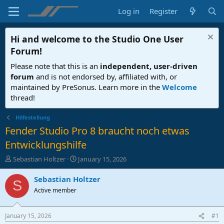
Log in
Register
Hi and welcome to the
Studio One User
Forum
!
Please note that this is an
independent, user-driven
forum
and is not endorsed by, affiliated with, or
maintained by PreSonus. Learn more in the
Welcome
thread!
Hilfestellung
Fender Studio Pro 8 braucht noch etwas
Entwicklungshilfe
T
S
Sebastian Holtzer
January 15, 2026
h
t
r
a
Sebastian Holtzer
S
e
r
Active member
a
t
d
d
s
a
January 15, 2026
#1
t
t